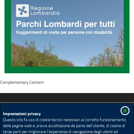
Complementary Content
Lombardia Facile... oltre la disabilità
Impostazioni privacy
Questo sito fa uso di cookie tecnici necessari al corretto funzionamento
delle pagine web e, previa accettazione da parte dell’utente, di cookie di
Spazio Disabilità
Muoversi in Lombardia
terze parti per migliorare l’esperienza di navigazione degli utenti ed