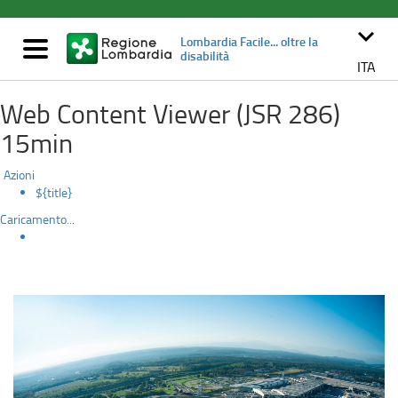
Aeroporto
Salta
al
keyboard_arrow_down
di
Lombardia Facile... oltre la
contenuto
Mostra/nascondi
disabilità
principale
navigazione
ITA
Malpensa
Web Content Viewer (JSR 286)
15min
Azioni
${title}
Caricamento...