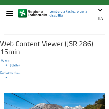
In
Salta
al
keyboard_arrow_down
treno
Lombardia Facile... oltre la
contenuto
Mostra/nascondi
disabilità
principale
navigazione
ITA
accedi
alle
Muoversi in Lombardia
sotto
sezioni
Web Content Viewer (JSR 286)
15min
Azioni
${title}
Caricamento...