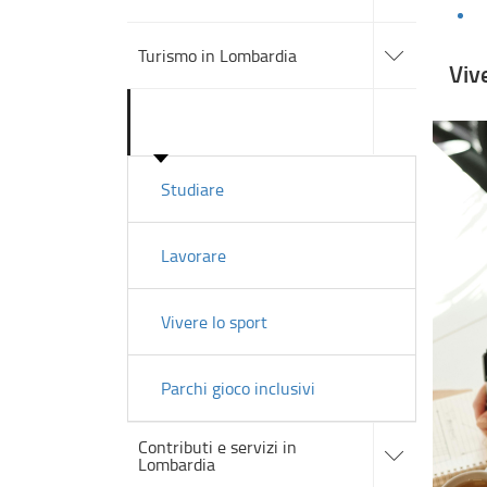
sezioni
accedi
alle
Turismo in Lombardia
sotto
Viv
sezioni
accedi
alle
Vivere in Lombardia
sotto
sezioni
Studiare
Lavorare
Vivere lo sport
Parchi gioco inclusivi
accedi
Contributi e servizi in
alle
Lombardia
sotto
sezioni