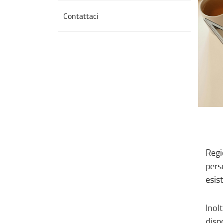
Contattaci
Regi
pers
esis
Inol
disp