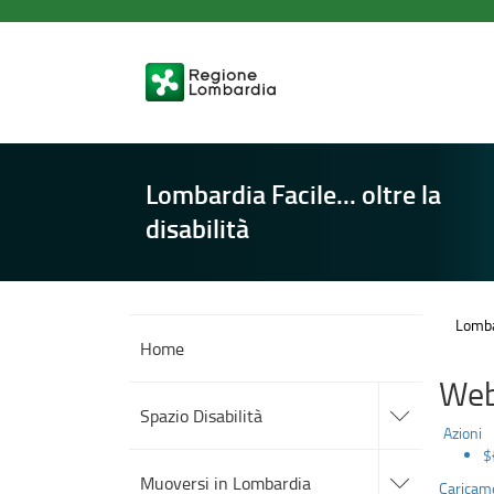
Vivere
Salta
al
in
contenuto
principale
Lombardia
Lombardia Facile... oltre la
disabilità
Lombar
Home
Web
accedi
alle
Spazio Disabilità
sotto
Azioni
sezioni
$
accedi
alle
Muoversi in Lombardia
Caricame
sotto