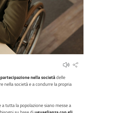
Condividi questa
 partecipazione nella società
delle
e nella società e a condurre la propria
ate a tutta la popolazione siano messe a
uguaglianza con gli
 bisogni su base di