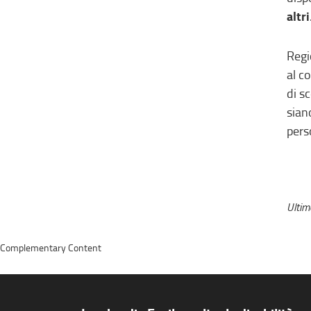
altri
Regi
al c
di s
sian
pers
Ulti
Complementary Content